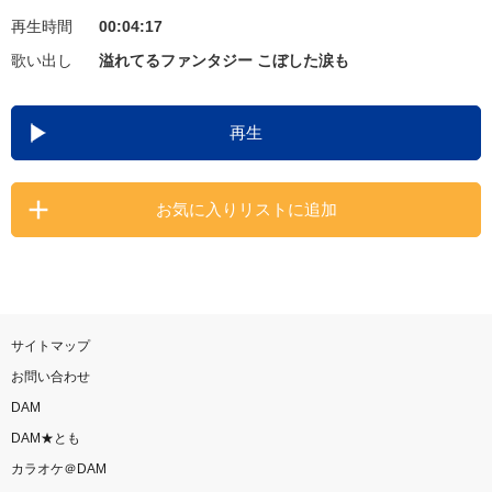
再生時間
00:04:17
お知らせ
よくあるご質問
歌い出し
溢れてるファンタジー こぼした涙も
DAMの新曲・ランキングなど
再生
カラオケ最新情報をチェック！
お気に入りリストに追加
自宅でカラオケ歌い放題！
家族や友達と一緒に！練習にも！
サイトマップ
お問い合わせ
DAM
DAM★とも
カラオケ＠DAM