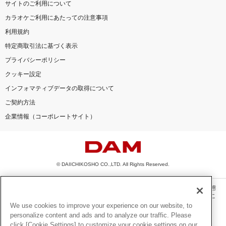
サイトのご利用について
カラオケご利用にあたっての注意事項
利用規約
特定商取引法に基づく表示
プライバシーポリシー
クッキー設定
インフォマティブデータの取得について
ご契約方法
企業情報（コーポレートサイト）
© DAIICHIKOSHO CO.,LTD. All Rights Reserved.
このサイトに掲載されている一切の文章・画像・写真・動画・音声等を、手段や形態
を問わず、著作権法の定める範囲を超えて無断で複製、転載、ファイル化などするこ
とを禁じます。
We use cookies to improve your experience on our website, to
personalize content and ads and to analyze our traffic. Please
楽曲及びコンテンツは、機種によりご利用いただけない場合があります。
click [Cookie Settings] to customize your cookie settings on our
楽曲及びコンテンツの配信日、配信内容が変更になる場合があります。