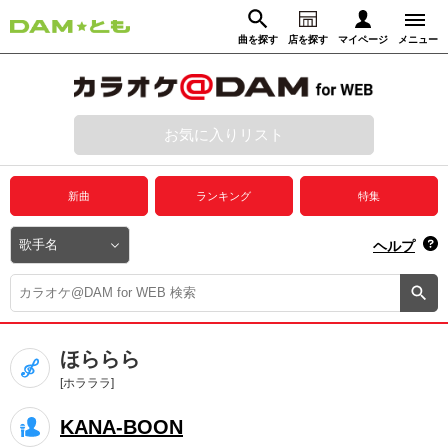
曲を探す
店を探す
マイページ
メニュー
ログイン
マイページ
お気に入りリスト
動画からさがす
録音からさがす
プレミアムサービス
新曲
ランキング
特集
DAM★とも動画
閉じる
ヘルプ
DAM★とも録音
カラオケ＠DAM
ほららら
ユーザー検索
[ホラララ]
KANA-BOON
キャンペーン