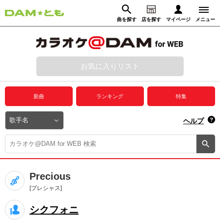
曲を探す
店を探す
マイページ
メニュー
ログイン
マイページ
お気に入りリスト
動画からさがす
録音からさがす
プレミアムサービス
新曲
ランキング
特集
DAM★とも動画
閉じる
ヘルプ
DAM★とも録音
カラオケ＠DAM
Precious
ユーザー検索
[プレシャス]
シクフォニ
キャンペーン