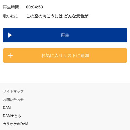
再生時間
00:04:53
お知らせ
よくあるご質問
歌い出し
この空の向こうには どんな景色が
DAMの新曲・ランキングなど
再生
カラオケ最新情報をチェック！
お気に入りリストに追加
自宅でカラオケ歌い放題！
家族や友達と一緒に！練習にも！
サイトマップ
お問い合わせ
DAM
DAM★とも
カラオケ＠DAM