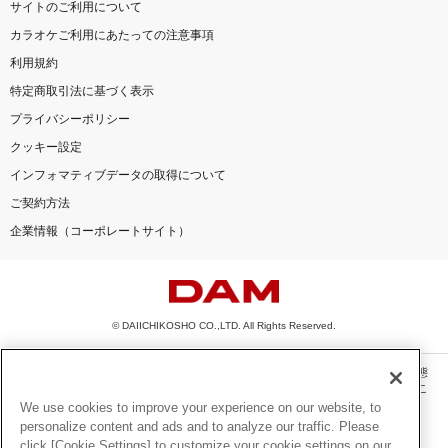
サイトのご利用について
カラオケご利用にあたっての注意事項
利用規約
特定商取引法に基づく表示
プライバシーポリシー
クッキー設定
インフォマティブデータの取得について
ご契約方法
企業情報（コーポレートサイト）
© DAIICHIKOSHO CO.,LTD. All Rights Reserved.
このサイトに掲載されている一切の文章・画像・写真・動画・音声等を、手段や形態
を問わず、著作権法の定める範囲を超えて無断で複製、転載、ファイル化などするこ
とを禁じます。
We use cookies to improve your experience on our website, to
personalize content and ads and to analyze our traffic. Please
楽曲及びコンテンツは、機種によりご利用いただけない場合があります。
click [Cookie Settings] to customize your cookie settings on our
楽曲及びコンテンツの配信日、配信内容が変更になる場合があります。