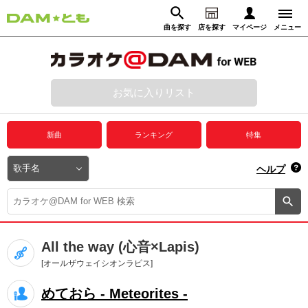
曲を探す
店を探す
マイページ
メニュー
ログイン
マイページ
お気に入りリスト
動画からさがす
録音からさがす
プレミアムサービス
新曲
ランキング
特集
DAM★とも動画
閉じる
ヘルプ
DAM★とも録音
カラオケ＠DAM
All the way (心音×Lapis)
ユーザー検索
[オールザウェイシオンラピス]
めておら - Meteorites -
キャンペーン