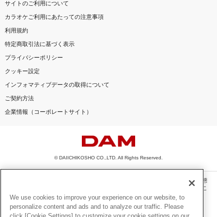
サイトのご利用について
カラオケご利用にあたっての注意事項
利用規約
特定商取引法に基づく表示
プライバシーポリシー
クッキー設定
インフォマティブデータの取得について
ご契約方法
企業情報（コーポレートサイト）
© DAIICHIKOSHO CO.,LTD. All Rights Reserved.
このサイトに掲載されている一切の文章・画像・写真・動画・音声等を、手段や形態
を問わず、著作権法の定める範囲を超えて無断で複製、転載、ファイル化などするこ
とを禁じます。
We use cookies to improve your experience on our website, to
personalize content and ads and to analyze our traffic. Please
楽曲及びコンテンツは、機種によりご利用いただけない場合があります。
click [Cookie Settings] to customize your cookie settings on our
楽曲及びコンテンツの配信日、配信内容が変更になる場合があります。