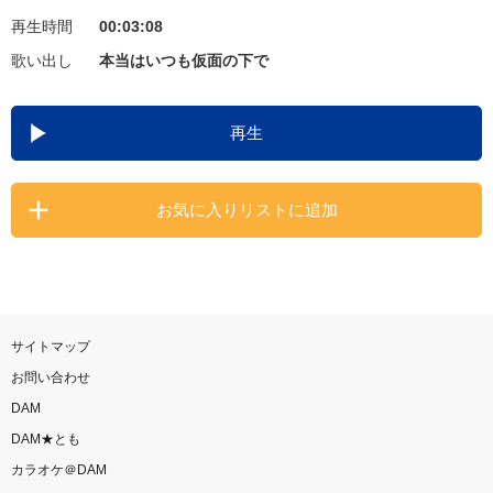
再生時間
00:03:08
お知らせ
よくあるご質問
歌い出し
本当はいつも仮面の下で
DAMの新曲・ランキングなど
再生
カラオケ最新情報をチェック！
お気に入りリストに追加
自宅でカラオケ歌い放題！
家族や友達と一緒に！練習にも！
サイトマップ
お問い合わせ
DAM
DAM★とも
カラオケ＠DAM