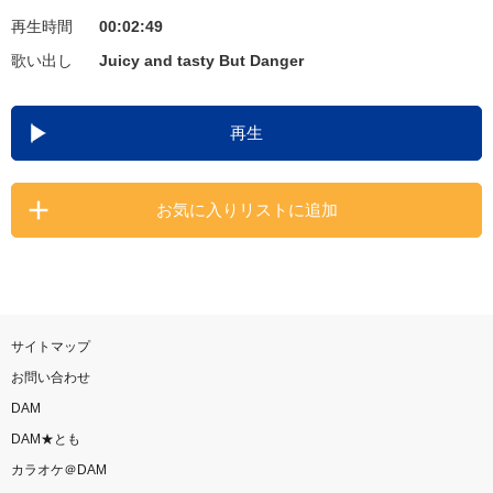
再生時間
00:02:49
お知らせ
よくあるご質問
歌い出し
Juicy and tasty But Danger
DAMの新曲・ランキングなど
再生
カラオケ最新情報をチェック！
お気に入りリストに追加
自宅でカラオケ歌い放題！
家族や友達と一緒に！練習にも！
サイトマップ
お問い合わせ
DAM
DAM★とも
カラオケ＠DAM