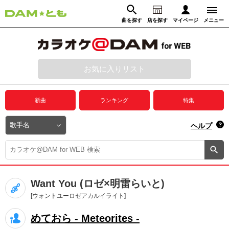
曲を探す
店を探す
マイページ
メニュー
ログイン
マイページ
お気に入りリスト
動画からさがす
録音からさがす
プレミアムサービス
新曲
ランキング
特集
DAM★とも動画
閉じる
ヘルプ
DAM★とも録音
カラオケ＠DAM
Want You (ロゼ×明雷らいと)
ユーザー検索
[ウォントユーロゼアカルイライト]
めておら - Meteorites -
キャンペーン