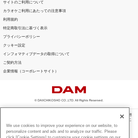
サイトのご利用について
カラオケご利用にあたっての注意事項
利用規約
特定商取引法に基づく表示
プライバシーポリシー
クッキー設定
インフォマティブデータの取得について
ご契約方法
企業情報（コーポレートサイト）
© DAIICHIKOSHO CO.,LTD. All Rights Reserved.
このサイトに掲載されている一切の文章・画像・写真・動画・音声等を、手段や形態
を問わず、著作権法の定める範囲を超えて無断で複製、転載、ファイル化などするこ
とを禁じます。
We use cookies to improve your experience on our website, to
personalize content and ads and to analyze our traffic. Please
楽曲及びコンテンツは、機種によりご利用いただけない場合があります。
click [Cookie Settings] to customize your cookie settings on our
楽曲及びコンテンツの配信日、配信内容が変更になる場合があります。