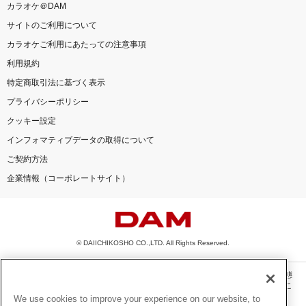
カラオケ＠DAM
サイトのご利用について
カラオケご利用にあたっての注意事項
利用規約
特定商取引法に基づく表示
プライバシーポリシー
クッキー設定
インフォマティブデータの取得について
ご契約方法
企業情報（コーポレートサイト）
© DAIICHIKOSHO CO.,LTD. All Rights Reserved.
このサイトに掲載されている一切の文章・画像・写真・動画・音声等を、手段や形態
を問わず、著作権法の定める範囲を超えて無断で複製、転載、ファイル化などするこ
とを禁じます。
We use cookies to improve your experience on our website, to