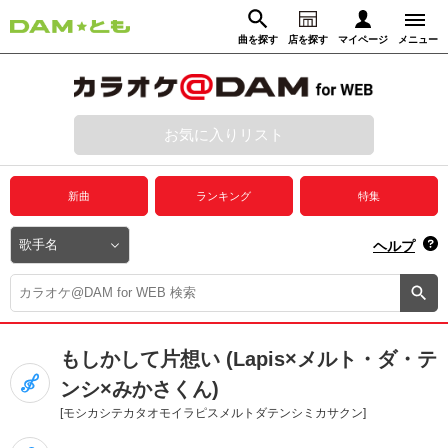
曲を探す
店を探す
マイページ
メニュー
ログイン
マイページ
お気に入りリスト
動画からさがす
録音からさがす
プレミアムサービス
新曲
ランキング
特集
DAM★とも動画
閉じる
ヘルプ
DAM★とも録音
カラオケ＠DAM
もしかして片想い (Lapis×メルト・ダ・テ
ユーザー検索
ンシ×みかさくん)
[モシカシテカタオモイラピスメルトダテンシミカサクン]
キャンペーン