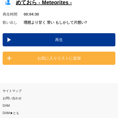
めておら - Meteorites -
お知らせ
よくあるご質問
再生時間
00:04:30
歌い出し
理想より甘く 苦い もしかして片想い?
DAMの新曲・ランキングなど
カラオケ最新情報をチェック！
再生
お気に入りリストに追加
自宅でカラオケ歌い放題！
家族や友達と一緒に！練習にも！
サイトマップ
お問い合わせ
DAM
DAM★とも