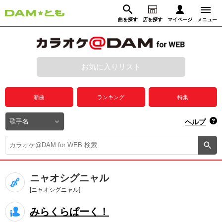
曲を探す
店を探す
マイページ
メニュー
ログイン
マイページ
お気に入りリスト
動画からさがす
録音からさがす
プレミアムサービス
新曲
ランキング
特集
DAM★とも動画
閉じる
ヘルプ
DAM★とも録音
カラオケ＠DAM
ニャオシグニャル
ユーザー検索
[ニャオシグニャル]
みらくらぱーく！
キャンペーン