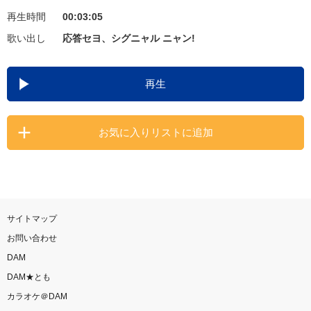
再生時間
00:03:05
お知らせ
よくあるご質問
歌い出し
応答セヨ、シグニャル ニャン!
DAMの新曲・ランキングなど
再生
カラオケ最新情報をチェック！
お気に入りリストに追加
自宅でカラオケ歌い放題！
家族や友達と一緒に！練習にも！
サイトマップ
お問い合わせ
DAM
DAM★とも
カラオケ＠DAM