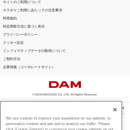
サイトのご利用について
カラオケご利用にあたっての注意事項
利用規約
特定商取引法に基づく表示
プライバシーポリシー
クッキー設定
インフォマティブデータの取得について
ご契約方法
企業情報（コーポレートサイト）
© DAIICHIKOSHO CO.,LTD. All Rights Reserved.
このサイトに掲載されている一切の文章・画像・写真・動画・音声等を、手段や形態
を問わず、著作権法の定める範囲を超えて無断で複製、転載、ファイル化などするこ
とを禁じます。
We use cookies to improve your experience on our website, to
personalize content and ads and to analyze our traffic. Please
楽曲及びコンテンツは、機種によりご利用いただけない場合があります。
click [Cookie Settings] to customize your cookie settings on our
楽曲及びコンテンツの配信日、配信内容が変更になる場合があります。