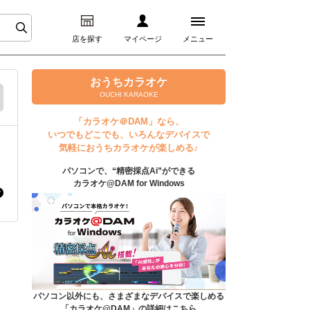
店を探す
マイページ
メニュー
ログイン
おうちカラオケ
OUCHI KARAOKE
マイページ
「カラオケ＠DAM」なら、
いつでもどこでも、いろんなデバイスで
プレミアムサービス
気軽におうちカラオケが楽しめる♪
パソコンで、“精密採点Ai”ができる
DAM★とも動画
カラオケ@DAM for Windows
DAM★とも録音
カラオケ＠DAM
ユーザー検索
パソコン以外にも、さまざまなデバイスで楽しめる
「カラオケ@DAM」の詳細はこちら