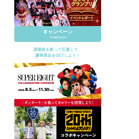
キャンペーン
CAMPAIGN
課題曲を歌って応募して、
豪華景品をGETしよう！