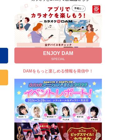
キャンペーン
お知らせ
よくあるご質問
DAMの新曲・ランキングなど
カラオケ最新情報をチェック！
ENJOY DAM
SPECIAL
DAMをもっと楽しめる情報を発信中！
自宅でカラオケ歌い放題！
家族や友達と一緒に！練習にも！