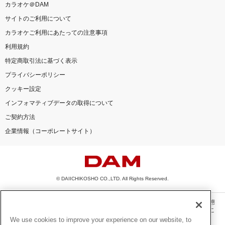
カラオケ＠DAM
サイトのご利用について
カラオケご利用にあたっての注意事項
利用規約
特定商取引法に基づく表示
プライバシーポリシー
クッキー設定
インフォマティブデータの取得について
ご契約方法
企業情報（コーポレートサイト）
© DAIICHIKOSHO CO.,LTD. All Rights Reserved.
このサイトに掲載されている一切の文章・画像・写真・動画・音声等を、手段や形態
を問わず、著作権法の定める範囲を超えて無断で複製、転載、ファイル化などするこ
とを禁じます。
We use cookies to improve your experience on our website, to