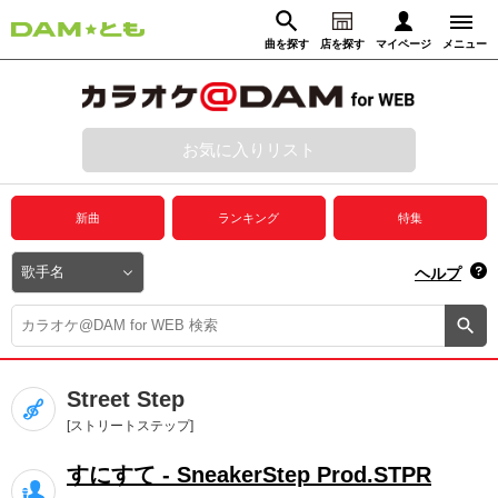
曲を探す
店を探す
マイページ
メニュー
ログイン
マイページ
お気に入りリスト
動画からさがす
録音からさがす
プレミアムサービス
新曲
ランキング
特集
DAM★とも動画
閉じる
ヘルプ
DAM★とも録音
カラオケ＠DAM
Street Step
ユーザー検索
[ストリートステップ]
すにすて - SneakerStep Prod.STPR
キャンペーン