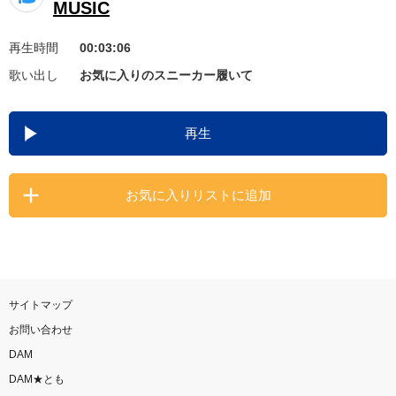
MUSIC
お知らせ
よくあるご質問
再生時間
00:03:06
歌い出し
お気に入りのスニーカー履いて
DAMの新曲・ランキングなど
カラオケ最新情報をチェック！
再生
お気に入りリストに追加
自宅でカラオケ歌い放題！
家族や友達と一緒に！練習にも！
サイトマップ
お問い合わせ
DAM
DAM★とも