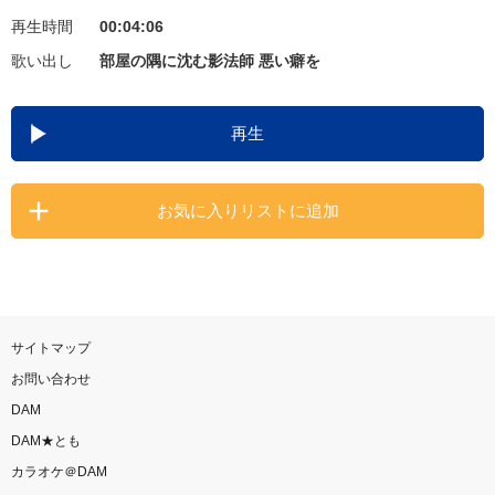
再生時間
00:04:06
お知らせ
よくあるご質問
歌い出し
部屋の隅に沈む影法師 悪い癖を
DAMの新曲・ランキングなど
再生
カラオケ最新情報をチェック！
お気に入りリストに追加
自宅でカラオケ歌い放題！
家族や友達と一緒に！練習にも！
サイトマップ
お問い合わせ
DAM
DAM★とも
カラオケ＠DAM