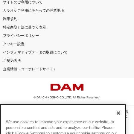
サイトのご利用について
カラオケご利用にあたっての注意事項
利用規約
特定商取引法に基づく表示
プライバシーポリシー
クッキー設定
インフォマティブデータの取得について
ご契約方法
企業情報（コーポレートサイト）
© DAIICHIKOSHO CO.,LTD. All Rights Reserved.
このサイトに掲載されている一切の文章・画像・写真・動画・音声等を、手段や形態
を問わず、著作権法の定める範囲を超えて無断で複製、転載、ファイル化などするこ
とを禁じます。
We use cookies to improve your experience on our website, to
personalize content and ads and to analyze our traffic. Please
楽曲及びコンテンツは、機種によりご利用いただけない場合があります。
click [Cookie Settings] to customize your cookie settings on our
楽曲及びコンテンツの配信日、配信内容が変更になる場合があります。