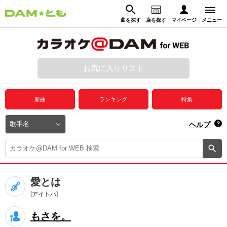
曲を探す
店を探す
マイページ
メニュー
ログイン
マイページ
お気に入りリスト
動画からさがす
録音からさがす
プレミアムサービス
新曲
ランキング
特集
DAM★とも動画
閉じる
ヘルプ
DAM★とも録音
カラオケ＠DAM
愛とは
ユーザー検索
[アイトハ]
もさを。
キャンペーン