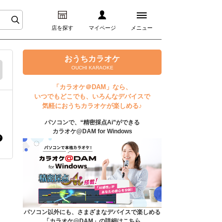
店を探す
マイページ
メニュー
ログイン
おうちカラオケ
OUCHI KARAOKE
マイページ
「カラオケ＠DAM」なら、
いつでもどこでも、いろんなデバイスで
プレミアムサービス
気軽におうちカラオケが楽しめる♪
パソコンで、“精密採点Ai”ができる
DAM★とも動画
カラオケ@DAM for Windows
DAM★とも録音
カラオケ＠DAM
ユーザー検索
パソコン以外にも、さまざまなデバイスで楽しめる
「カラオケ@DAM」の詳細はこちら