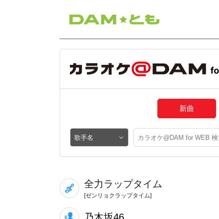
新曲
全力ラップタイム
[ゼンリョクラップタイム]
乃木坂46