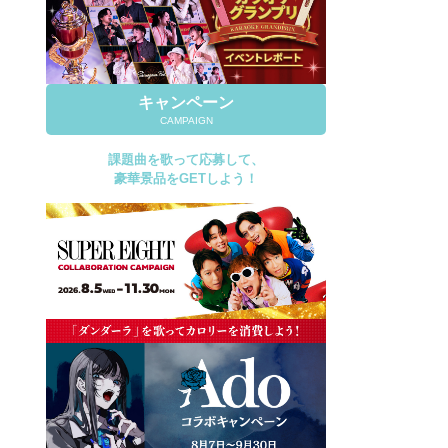
キャンペーン
CAMPAIGN
課題曲を歌って応募して、
豪華景品をGETしよう！