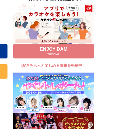
キャンペーン
お知らせ
よくあるご質問
DAMの新曲・ランキングなど
カラオケ最新情報をチェック！
ENJOY DAM
SPECIAL
DAMをもっと楽しめる情報を発信中！
自宅でカラオケ歌い放題！
家族や友達と一緒に！練習にも！