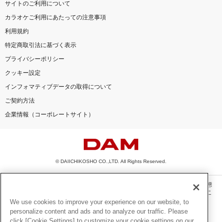
サイトのご利用について
カラオケご利用にあたっての注意事項
利用規約
特定商取引法に基づく表示
プライバシーポリシー
クッキー設定
インフォマティブデータの取得について
ご契約方法
企業情報（コーポレートサイト）
© DAIICHIKOSHO CO.,LTD. All Rights Reserved.
このサイトに掲載されている一切の文章・画像・写真・動画・音声等を、手段や形態
を問わず、著作権法の定める範囲を超えて無断で複製、転載、ファイル化などするこ
とを禁じます。
We use cookies to improve your experience on our website, to
personalize content and ads and to analyze our traffic. Please
楽曲及びコンテンツは、機種によりご利用いただけない場合があります。
click [Cookie Settings] to customize your cookie settings on our
楽曲及びコンテンツの配信日、配信内容が変更になる場合があります。