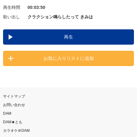
再生時間
00:03:50
お知らせ
よくあるご質問
歌い出し
クラクション鳴らしたって きみは
DAMの新曲・ランキングなど
再生
カラオケ最新情報をチェック！
お気に入りリストに追加
自宅でカラオケ歌い放題！
家族や友達と一緒に！練習にも！
サイトマップ
お問い合わせ
DAM
DAM★とも
カラオケ＠DAM