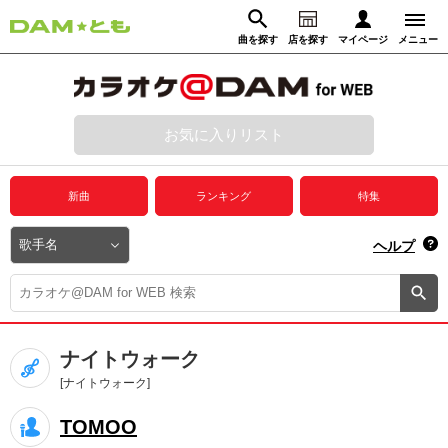
曲を探す
店を探す
マイページ
メニュー
ログイン
マイページ
お気に入りリスト
動画からさがす
録音からさがす
プレミアムサービス
新曲
ランキング
特集
DAM★とも動画
閉じる
ヘルプ
DAM★とも録音
カラオケ＠DAM
ナイトウォーク
ユーザー検索
[ナイトウォーク]
TOMOO
キャンペーン