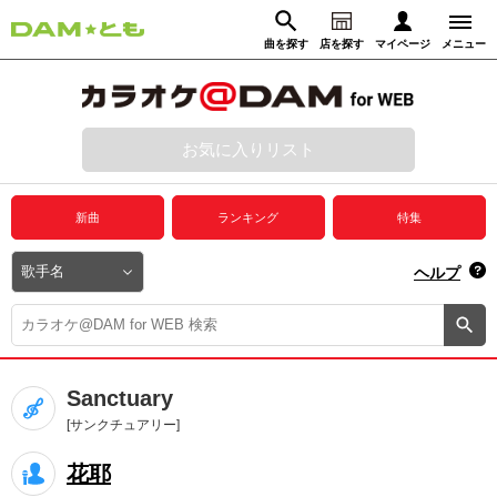
曲を探す
店を探す
マイページ
メニュー
ログイン
マイページ
お気に入りリスト
動画からさがす
録音からさがす
プレミアムサービス
新曲
ランキング
特集
DAM★とも動画
閉じる
ヘルプ
DAM★とも録音
カラオケ＠DAM
Sanctuary
ユーザー検索
[サンクチュアリー]
花耶
キャンペーン