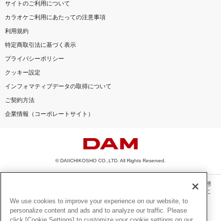
サイトのご利用について
カラオケご利用にあたっての注意事項
利用規約
特定商取引法に基づく表示
プライバシーポリシー
クッキー設定
インフォマティブデータの取得について
ご契約方法
企業情報（コーポレートサイト）
© DAIICHIKOSHO CO.,LTD. All Rights Reserved.
このサイトに掲載されている一切の文章・画像・写真・動画・音声等を、手段や形態
を問わず、著作権法の定める範囲を超えて無断で複製、転載、ファイル化などするこ
とを禁じます。
We use cookies to improve your experience on our website, to
personalize content and ads and to analyze our traffic. Please
楽曲及びコンテンツは、機種によりご利用いただけない場合があります。
click [Cookie Settings] to customize your cookie settings on our
楽曲及びコンテンツの配信日、配信内容が変更になる場合があります。