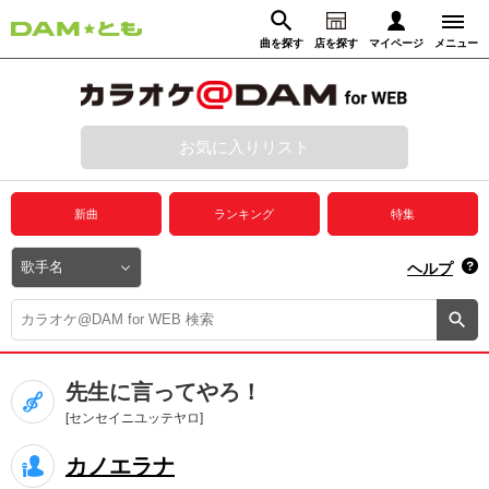
曲を探す
店を探す
マイページ
メニュー
ログイン
マイページ
お気に入りリスト
動画からさがす
録音からさがす
プレミアムサービス
新曲
ランキング
特集
DAM★とも動画
閉じる
ヘルプ
DAM★とも録音
カラオケ＠DAM
先生に言ってやろ！
ユーザー検索
[センセイニユッテヤロ]
カノエラナ
キャンペーン