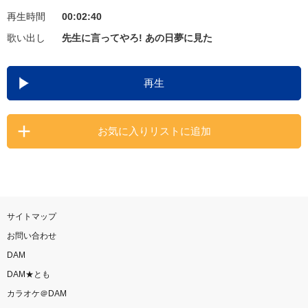
再生時間
00:02:40
お知らせ
よくあるご質問
歌い出し
先生に言ってやろ! あの日夢に見た
DAMの新曲・ランキングなど
再生
カラオケ最新情報をチェック！
お気に入りリストに追加
自宅でカラオケ歌い放題！
家族や友達と一緒に！練習にも！
サイトマップ
お問い合わせ
DAM
DAM★とも
カラオケ＠DAM