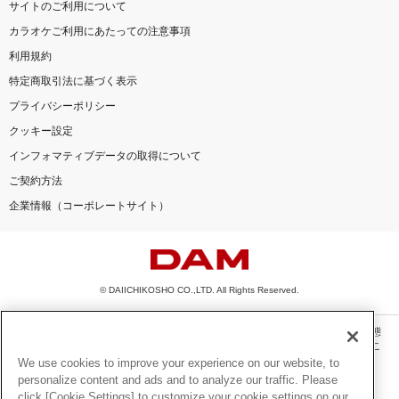
サイトのご利用について
カラオケご利用にあたっての注意事項
利用規約
特定商取引法に基づく表示
プライバシーポリシー
クッキー設定
インフォマティブデータの取得について
ご契約方法
企業情報（コーポレートサイト）
© DAIICHIKOSHO CO.,LTD. All Rights Reserved.
このサイトに掲載されている一切の文章・画像・写真・動画・音声等を、手段や形態
を問わず、著作権法の定める範囲を超えて無断で複製、転載、ファイル化などするこ
とを禁じます。
We use cookies to improve your experience on our website, to
personalize content and ads and to analyze our traffic. Please
楽曲及びコンテンツは、機種によりご利用いただけない場合があります。
click [Cookie Settings] to customize your cookie settings on our
楽曲及びコンテンツの配信日、配信内容が変更になる場合があります。