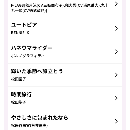
F-LAGS[秋月涼(CV.三瓶由布子),兜大吾(CV.浦尾岳大),九十
九一希(CV.徳武竜也)]
ユートピア
BENNIE K
ハネウマライダー
ポルノグラフィティ
輝いた季節へ旅立とう
松田聖子
時間旅行
松田聖子
やさしさに包まれたなら
松任谷由実(荒井由実)