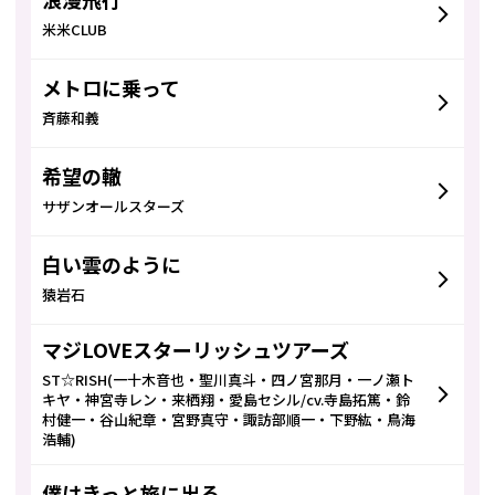
浪漫飛行
米米CLUB
メトロに乗って
斉藤和義
希望の轍
サザンオールスターズ
白い雲のように
猿岩石
マジLOVEスターリッシュツアーズ
ST☆RISH(一十木音也・聖川真斗・四ノ宮那月・一ノ瀬ト
キヤ・神宮寺レン・来栖翔・愛島セシル/cv.寺島拓篤・鈴
村健一・谷山紀章・宮野真守・諏訪部順一・下野紘・鳥海
浩輔)