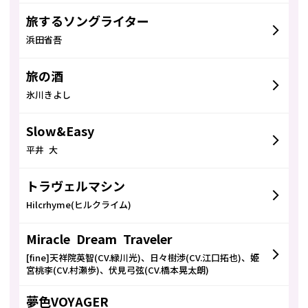
旅するソングライター
浜田省吾
旅の酒
氷川きよし
Slow&Easy
平井 大
トラヴェルマシン
Hilcrhyme(ヒルクライム)
Miracle Dream Traveler
[fine]天祥院英智(CV.緑川光)、日々樹渉(CV.江口拓也)、姫
宮桃李(CV.村瀬歩)、伏見弓弦(CV.橋本晃太朗)
夢色VOYAGER