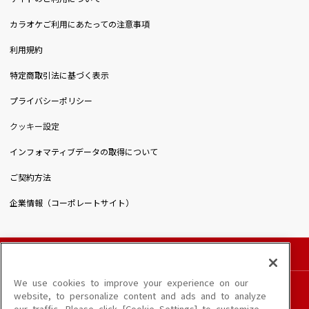
カラオケご利用にあたっての注意事項
利用規約
特定商取引法に基づく表示
プライバシーポリシー
クッキー設定
インフォマティブデータの取得について
ご契約方法
企業情報（コーポレートサイト）
© DAIICHIKOSHO CO.,LTD. All Rights Reserved.
このサイトに掲載されている一切の文章・画像・写真・動画・音声等を、手段や形態を
We use cookies to improve your experience on our
問わず、著作権法の定める範囲を超えて無断で複製、転載、ファイル化などすることを
website, to personalize content and ads and to analyze
禁じます。