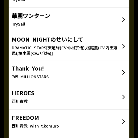
華麗ワンターン
TrySail
MOON NIGHTのせいにして
DRAMATIC STARS[天道輝(CV.仲村宗悟),桜庭薫(CV.内田雄
馬),柏木翼(CV.八代拓)]
Thank You!
765 MILLIONSTARS
HEROES
西川貴教
FREEDOM
西川貴教 with t.komuro