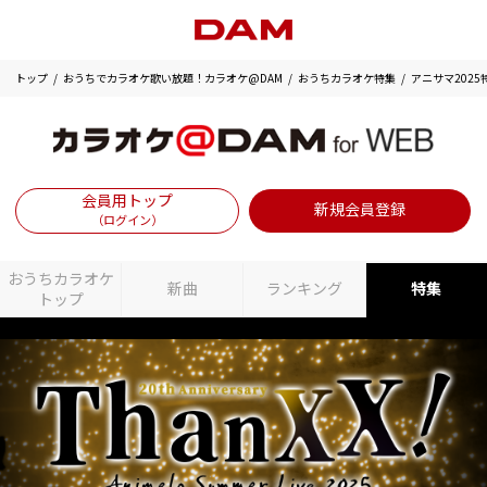
トップ
おうちでカラオケ歌い放題！カラオケ@DAM
おうちカラオケ特集
アニサマ2025
会員用トップ
新規会員登録
（ログイン）
おうちカラオケ
新曲
ランキング
特集
トップ