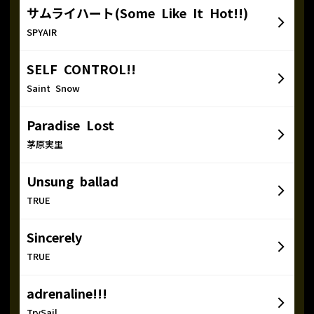
サムライハート(Some Like It Hot!!)
SPYAIR
SELF CONTROL!!
Saint Snow
Paradise Lost
茅原実里
Unsung ballad
TRUE
Sincerely
TRUE
adrenaline!!!
TrySail