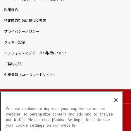
利用規約
特定商取引法に基づく表示
プライバシーポリシー
クッキー設定
インフォマティブデータの取得について
ご契約方法
企業情報（コーポレートサイト）
© DAIICHIKOSHO CO.,LTD. All Rights Reserved.
このサイトに掲載されている一切の文章・画像・写真・動画・音声等を、手段や形態を
We use cookies to improve your experience on our
問わず、著作権法の定める範囲を超えて無断で複製、転載、ファイル化などすることを
website, to personalize content and ads and to analyze
禁じます。
our traffic. Please click [Cookie Settings] to customize
楽曲及びコンテンツは、端末や配信状況によりご利用いただけない場合があります。
your cookie settings on our website.
楽曲によりMYリスト保存ができない場合があります。