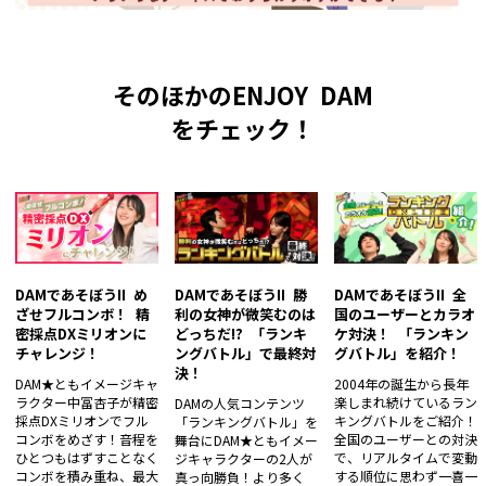
そのほかのENJOY DAM
をチェック！
DAMであそぼうII め
DAMであそぼうII 勝
DAMであそぼうII 全
ざせフルコンボ！ 精
利の女神が微笑むのは
国のユーザーとカラオ
密採点DXミリオンに
どっちだ!? 「ランキ
ケ対決！ 「ランキン
チャレンジ！
ングバトル」で最終対
グバトル」を紹介！
決！
DAM★ともイメージキャ
2004年の誕生から長年
ラクター中冨杏子が精密
楽しまれ続けているラン
DAMの人気コンテンツ
採点DXミリオンでフル
キングバトルをご紹介！
「ランキングバトル」を
コンボをめざす！音程を
全国のユーザーとの対決
舞台にDAM★ともイメー
ひとつもはずすことなく
で、リアルタイムで変動
ジキャラクターの2人が
コンボを積み重ね、最大
する順位に思わず一喜一
真っ向勝負！より多く