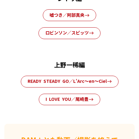
嘘つき／阿部真央
ロビンソン／スピッツ
上野一稀編
READY STEADY GO／L’Arc〜en〜Ciel
I LOVE YOU／尾崎豊