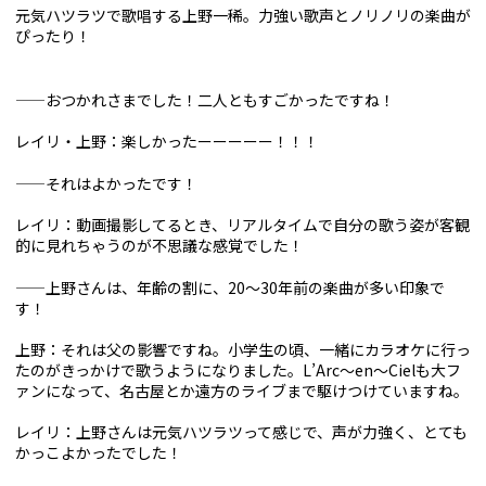
元気ハツラツで歌唱する上野一稀。力強い歌声とノリノリの楽曲が
ぴったり！
——おつかれさまでした！二人ともすごかったですね！
レイリ・上野：楽しかったーーーーー！！！
——それはよかったです！
レイリ：動画撮影してるとき、リアルタイムで自分の歌う姿が客観
的に見れちゃうのが不思議な感覚でした！
——上野さんは、年齢の割に、20～30年前の楽曲が多い印象で
す！
上野：それは父の影響ですね。小学生の頃、一緒にカラオケに行っ
たのがきっかけで歌うようになりました。L’Arc〜en〜Cielも大フ
ァンになって、名古屋とか遠方のライブまで駆けつけていますね。
レイリ：上野さんは元気ハツラツって感じで、声が力強く、とても
かっこよかったでした！