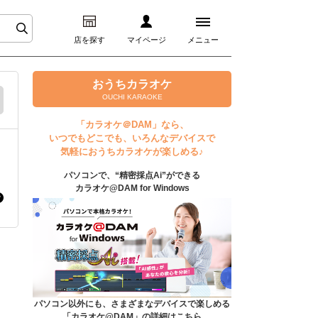
店を探す
マイページ
メニュー
ログイン
おうちカラオケ
OUCHI KARAOKE
マイページ
「カラオケ＠DAM」なら、
いつでもどこでも、いろんなデバイスで
プレミアムサービス
気軽におうちカラオケが楽しめる♪
パソコンで、“精密採点Ai”ができる
DAM★とも動画
カラオケ@DAM for Windows
DAM★とも録音
カラオケ＠DAM
ユーザー検索
パソコン以外にも、さまざまなデバイスで楽しめる
「カラオケ@DAM」の詳細はこちら