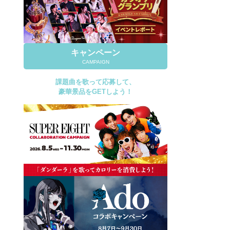
キャンペーン
CAMPAIGN
課題曲を歌って応募して、
豪華景品をGETしよう！