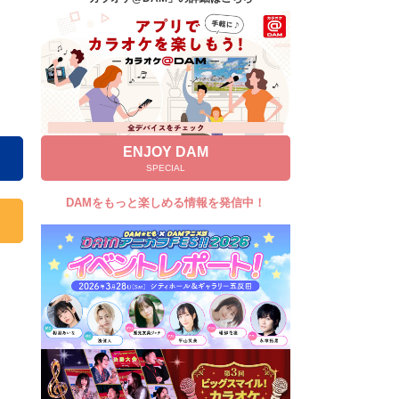
キャンペーン
お知らせ
よくあるご質問
DAMの新曲・ランキングなど
カラオケ最新情報をチェック！
ENJOY DAM
SPECIAL
DAMをもっと楽しめる情報を発信中！
自宅でカラオケ歌い放題！
家族や友達と一緒に！練習にも！