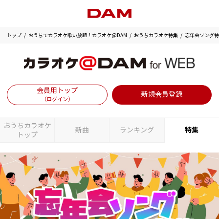
トップ
おうちでカラオケ歌い放題！カラオケ@DAM
おうちカラオケ特集
忘年会ソング特
会員用トップ
新規会員登録
（ログイン）
おうちカラオケ
新曲
ランキング
特集
トップ