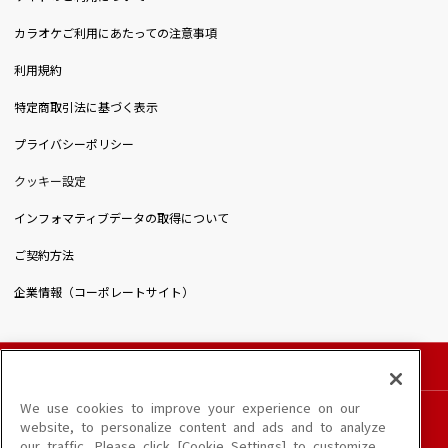
カラオケご利用にあたっての注意事項
利用規約
特定商取引法に基づく表示
プライバシーポリシー
クッキー設定
インフォマティブデータの取得について
ご契約方法
企業情報（コーポレートサイト）
© DAIICHIKOSHO CO.,LTD. All Rights Reserved.
このサイトに掲載されている一切の文章・画像・写真・動画・音声等を、手段や形態を
We use cookies to improve your experience on our
問わず、著作権法の定める範囲を超えて無断で複製、転載、ファイル化などすることを
website, to personalize content and ads and to analyze
禁じます。
our traffic. Please click [Cookie Settings] to customize