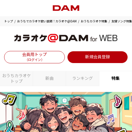
トップ
おうちでカラオケ歌い放題！カラオケ@DAM
おうちカラオケ特集
友情ソング特集
会員用トップ
新規会員登録
（ログイン）
おうちカラオケ
新曲
ランキング
特集
トップ