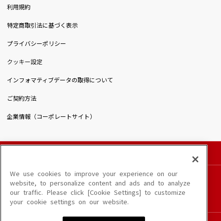
利用規約
特定商取引法に基づく表示
プライバシーポリシー
クッキー設定
インフォマティブデータの取得について
ご契約方法
企業情報（コーポレートサイト）
© DAIICHIKOSHO CO.,LTD. All Rights Reserved.
このサイトに掲載されている一切の文章・画像・写真・動画・音声等を、手段や形態を
We use cookies to improve your experience on our
問わず、著作権法の定める範囲を超えて無断で複製、転載、ファイル化などすることを
website, to personalize content and ads and to analyze
禁じます。
our traffic. Please click [Cookie Settings] to customize
楽曲及びコンテンツは、端末や配信状況によりご利用いただけない場合があります。
your cookie settings on our website.
楽曲によりMYリスト保存ができない場合があります。