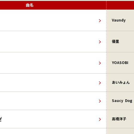
曲名
Vaundy
優里
YOASOBI
あいみょん
Saucy Dog
ゼ
高橋洋子