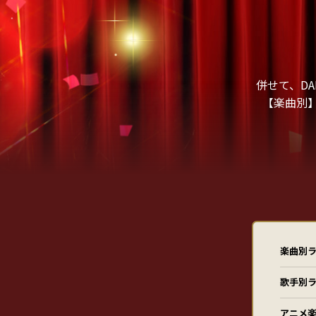
併せて、DA
【楽曲別
楽曲別ラ
歌手別ラ
アニメ楽