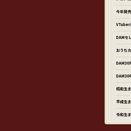
今年発売
VTub
DAMセ
おうちカ
DAM3
DAM3
昭和生ま
平成生ま
令和生ま