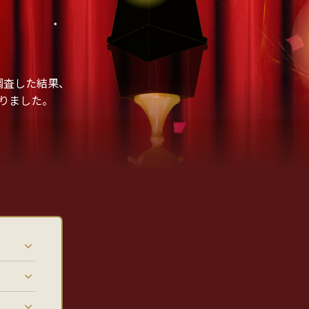
調査した結果、
りました。
）
）