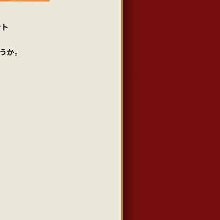
ント
うか。