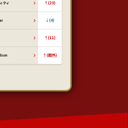
↑(23)
ィティ
↓(4)
er
↑(11)
↑(圏外)
dism