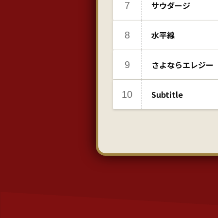
7
サウダージ
8
水平線
9
さよならエレジー
10
Subtitle