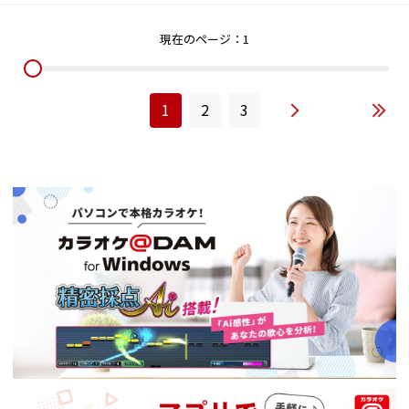
現在のページ：
1
1
2
3