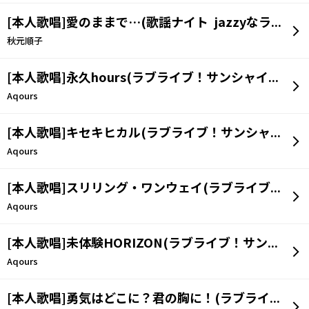
[本人歌唱]愛のままで…(歌謡ナイト jazzyなライブショー)(本人歌唱)
秋元順子
[本人歌唱]永久hours(ラブライブ！サンシャイン!! Aqours Finale LoveLive! ～永久stage～)(本人歌唱)
Aqours
[本人歌唱]キセキヒカル(ラブライブ！サンシャイン!! Aqours Finale LoveLive! ～永久stage～)(本人歌唱)
Aqours
[本人歌唱]スリリング・ワンウェイ(ラブライブ！サンシャイン!! Aqours Finale LoveLive! ～永久stage～)(本人歌唱)
Aqours
[本人歌唱]未体験HORIZON(ラブライブ！サンシャイン!! Aqours Finale LoveLive! ～永久stage～)(本人歌唱)
Aqours
[本人歌唱]勇気はどこに？君の胸に！(ラブライブ！サンシャイン!! Aqours Finale LoveLive! ～永久stage～)(本人歌唱)