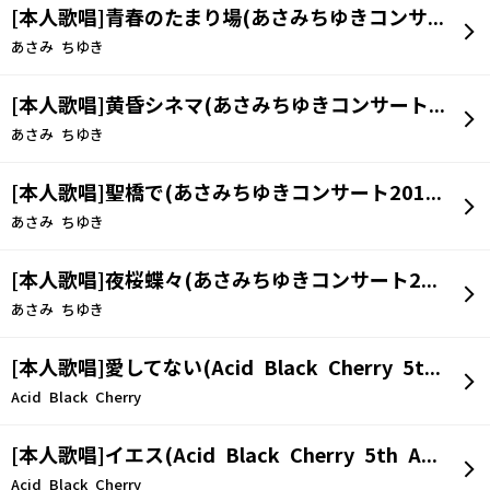
[本人歌唱]青春のたまり場(あさみちゆきコンサート2013「あさみのうた」 in 渋谷公会堂)(本人歌唱)
あさみ ちゆき
[本人歌唱]黄昏シネマ(あさみちゆきコンサート2013「あさみのうた」 in 渋谷公会堂)(本人歌唱)
あさみ ちゆき
[本人歌唱]聖橋で(あさみちゆきコンサート2013「あさみのうた」 in 渋谷公会堂)(本人歌唱)
あさみ ちゆき
[本人歌唱]夜桜蝶々(あさみちゆきコンサート2013「あさみのうた」 in 渋谷公会堂)(本人歌唱)
あさみ ちゆき
[本人歌唱]愛してない(Acid Black Cherry 5th Anniversary Live “Erect”)(本人歌唱)
Acid Black Cherry
[本人歌唱]イエス(Acid Black Cherry 5th Anniversary Live “Erect”)(本人歌唱)
Acid Black Cherry