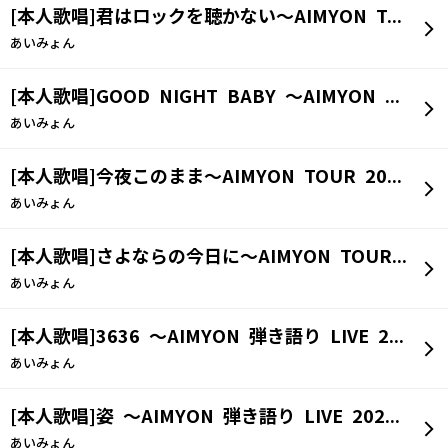
[本人歌唱]君はロックを聴かない～AIMYON TOUR 2019 -SIXTH SENSE STORY- IN YOKOHAMA ARENA～(本人歌唱)
あいみょん
[本人歌唱]GOOD NIGHT BABY ～AIMYON 弾き語り LIVE 2022-サーチライト-in 阪神甲子園球場～(本人歌唱)
あいみょん
[本人歌唱]今夜このまま～AIMYON TOUR 2019 -SIXTH SENSE STORY- IN YOKOHAMA ARENA～(本人歌唱)
あいみょん
[本人歌唱]さよならの今日に～AIMYON TOUR 2020 "ミート・ミート"IN SAITAMA SUPER ARENA～(本人歌唱)
あいみょん
[本人歌唱]3636 ～AIMYON 弾き語り LIVE 2022-サーチライト-in 阪神甲子園球場～(本人歌唱)
あいみょん
[本人歌唱]姿 ～AIMYON 弾き語り LIVE 2022-サーチライト-in 阪神甲子園球場～(本人歌唱)
あいみょん