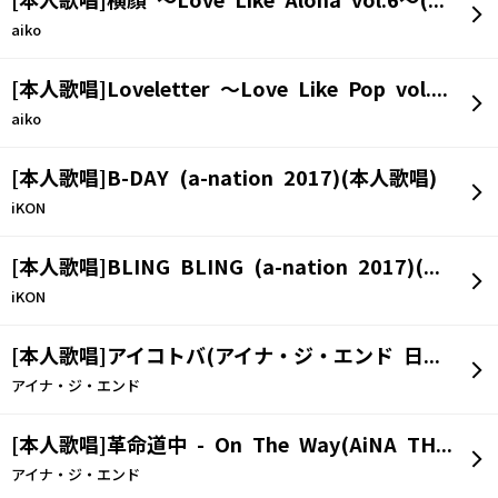
[本人歌唱]横顔 ～Love Like Aloha vol.6～(本人歌唱)
aiko
[本人歌唱]Loveletter ～Love Like Pop vol.20～(本人歌唱)
aiko
[本人歌唱]B-DAY (a-nation 2017)(本人歌唱)
iKON
[本人歌唱]BLING BLING (a-nation 2017)(本人歌唱)
iKON
[本人歌唱]アイコトバ(アイナ・ジ・エンド 日本武道館公演 "ENDROLL")(本人歌唱)
アイナ・ジ・エンド
[本人歌唱]革命道中 - On The Way(AiNA THE END ONE MAN LIVE "nukariari")(本人歌唱)
アイナ・ジ・エンド