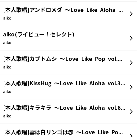
[本人歌唱]アンドロメダ ～Love Like Aloha vol.6～(本人歌唱)
aiko
aiko(ライビュー！セレクト)
aiko
[本人歌唱]カブトムシ ～Love Like Pop vol.21～(本人歌唱)
aiko
[本人歌唱]KissHug ～Love Like Aloha vol.3～(本人歌唱)
aiko
[本人歌唱]キラキラ ～Love Like Aloha vol.6～(本人歌唱)
aiko
[本人歌唱]雲は白リンゴは赤 ～Love Like Pop vol.21～(本人歌唱)